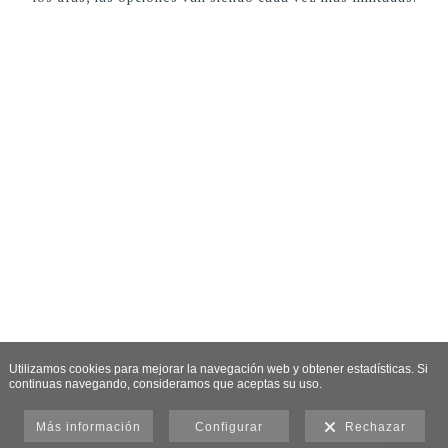
Utilizamos cookies para mejorar la navegación web y obtener estadísticas. Si
continuas navegando, consideramos que aceptas su uso.
Más información
Configurar
Rechazar