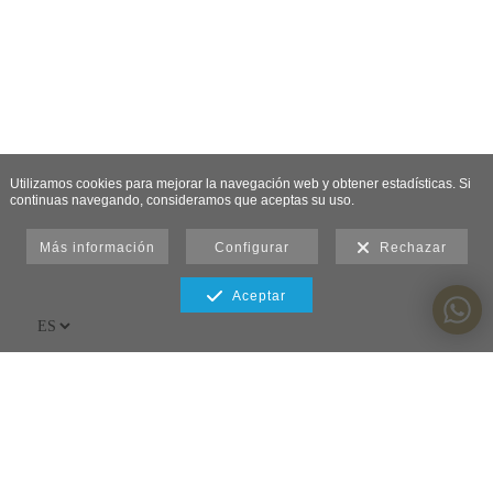
Utilizamos cookies para mejorar la navegación web y obtener estadísticas. Si
continuas navegando, consideramos que aceptas su uso.
Más información
Configurar
Rechazar
Aceptar
La fotografía como espejo de un sentimiento
Aviso legal y política de privacidad y
Condiciones generales de utilización del sitio