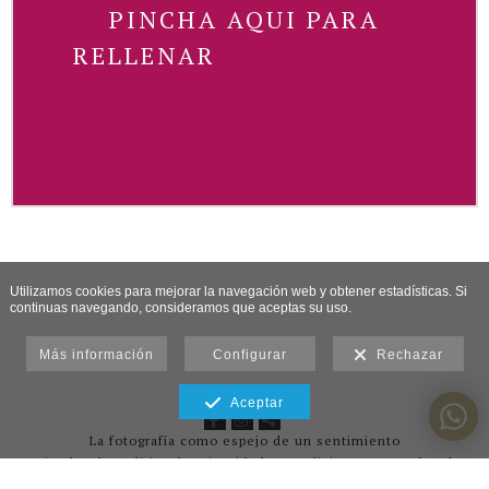
PINCHA AQUI PARA
RELLENAR
Utilizamos cookies para mejorar la navegación web y obtener estadísticas. Si
continuas navegando, consideramos que aceptas su uso.
Más información
Configurar
Rechazar
Aceptar
La fotografía como espejo de un sentimiento
Aviso legal y política de privacidad y Condiciones generales de
utilización del sitio Web
-
Política de cookies
-
Política de