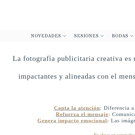
NOVEDADES
SESIONES
BODAS
La fotografía publicitaria creativa es
impactantes y alineadas con el mens
Capta la atención
: Diferencia 
Refuerza el mensaje
: Comunica
Genera impacto emocional
:
Las imágen