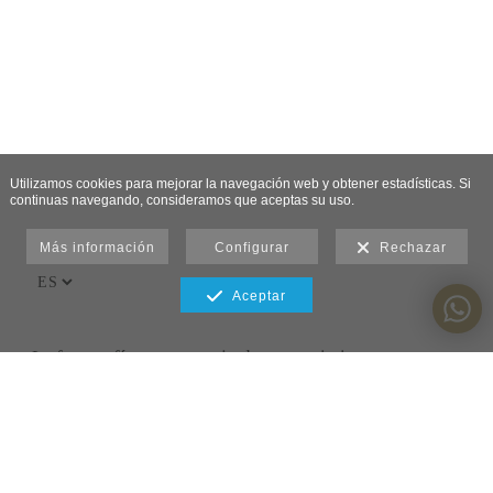
Utilizamos cookies para mejorar la navegación web y obtener estadísticas. Si
continuas navegando, consideramos que aceptas su uso.
Más información
Configurar
Rechazar
Aceptar
La fotografía como espejo de un sentimiento
Aviso legal y política de privacidad y Condiciones
generales de utilización del sitio Web
Política de cookies
Política de privacidad
Condiciones de venta