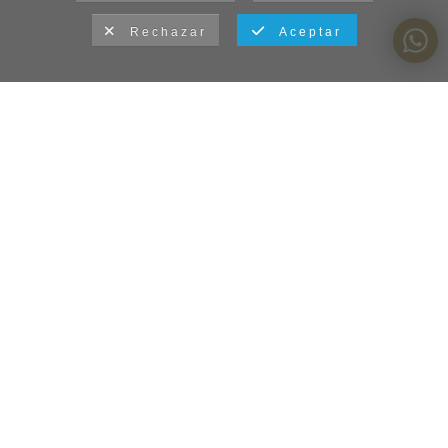
Rechazar
Aceptar
La fotografía como espejo de un
sentimiento
Aviso legal y política de privacidad
y Condiciones generales de
utilización del sitio Web